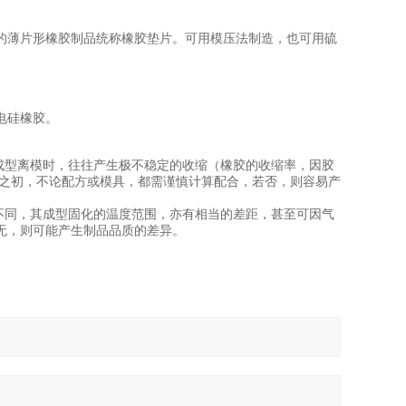
封作用的薄片形橡胶制品统称橡胶垫片。可用模压法制造，也可用硫
电硅橡胶。
成型离模时，往往产生极不稳定的收缩（橡胶的收缩率，因胶
计之初，不论配方或模具，都需谨慎计算配合，若否，则容易产
不同，其成型固化的温度范围，亦有相当的差距，甚至可因气
无，则可能产生制品品质的差异。