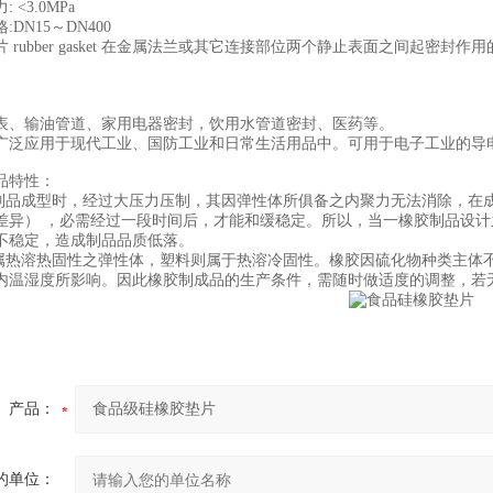
<3.0MPa
N15～DN400
ubber gasket 在金属法兰或其它连接部位两个静止表面之间起密
。
输油管道、家用电器密封，饮用水管道密封、医药等。
应用于现代工业、国防工业和日常生活用品中。可用于电子工业的导
特性：
品成型时，经过大压力压制，其因弹性体所俱备之内聚力无法消除，在
差异） ，必需经过一段时间后，才能和缓稳定。所以，当一橡胶制品设
不稳定，造成制品品质低落。
热溶热固性之弹性体，塑料则属于热溶冷固性。橡胶因硫化物种类主体
内温湿度所影响。因此橡胶制成品的生产条件，需随时做适度的调整，若
产品：
的单位：