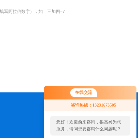
填写阿拉伯数字），如：三加四=7
在线交流
您好！欢迎前来咨询，很高兴为您
咨询热线：13231673505
服务，请问您要咨询什么问题呢？
联系我们
您好，看您停留很久了，是否找到
24小时热线：
了需求产品，您可以直接在线与我
0316-5961052
联系！