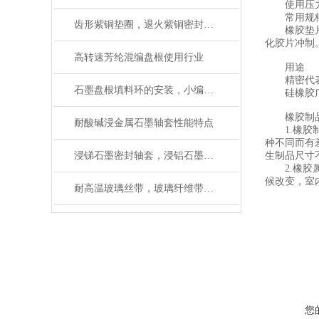
使用压力: 
常用规格:D
齿形紫铜垫圈，退火紫铜密封垫应用范围
橡胶垫片 r
化胶片冲制
高转速芳纶混编盘根使用行业
用途
精密代表、
石墨盘根填料环的安装，小编告诉你该怎样做
硅橡胶广泛
橡胶制品
耐酸碱浸金属石墨轴套性能特点
1.橡胶制
种不同而有
浸锑石墨密封轴套，浸铝石墨环材质及用途
生制品尺寸
2.橡胶属
候改变，室
耐高温玻璃丝带，玻璃纤维带使用温度
您