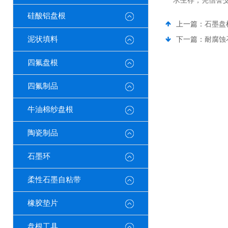
求生存，凭信誉
硅酸铝盘根
上一篇：
石墨盘
泥状填料
下一篇：
耐腐蚀
四氟盘根
四氟制品
牛油棉纱盘根
陶瓷制品
石墨环
柔性石墨自粘带
橡胶垫片
盘根工具