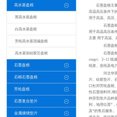
高水基盘根
石墨盘根主
高温高压条件下
黑高水基盘根
用于高温、高压
石墨盘根主
白高水基盘根
用于高温高压条
主要 用于高温、
芳纶高水基混编盘根
石墨盘根 3
高水基加硅胶芯盘根
石墨盘根 盘根的
range） 2~1
石墨盘根
纸浆、造纸及电力
河北华英密
石棉石墨盘根
片、硅胶垫片、
口杜邦芳纶盘根、
芳纶盘根
性石墨填料环,增
种异型垫片品种
石墨复合垫片
利，地理位置*
及*的售后服务
金属缠绕垫片