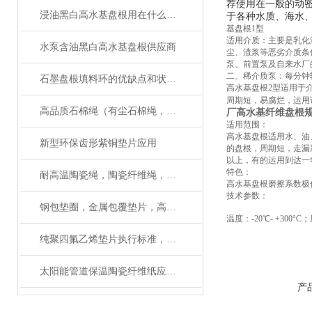
荐使用在一般的动密封，低
浸油黑白高水基盘根用在什么机械上好
于各种水质、海水、
基盘根1型
适用介质：主要是乳化
水泵含油黑白高水基盘根供应商
尘、渣浆等恶劣介质条
泵、前置泵及自来水厂的
二、稀介质泵：每分钟转
石墨盘根填料环的优缺点和状态变化
高水基盘根2型适用于
周期短，易腐烂，运用
高品质石棉绳（有尘石棉绳，无尘石棉绳）供应商
厂高水基纤维盘根
适用范围：
高水基盘根适用水、油
新型环保齿形紫铜垫片应用
的盘根，周期短，走漏
以上，有的运用到达一
特色：
耐高温陶瓷绳，陶瓷纤维绳，陶瓷编织绳生产工艺
高水基盘根磨擦系数极
技术参数：
钢包垫圈，金属包覆垫片，高强垫片应用性能
温度：-20℃- +300°
纯聚四氟乙烯垫片执行标准，检验报告
太阳能管道保温陶瓷纤维纸应用及性能
产