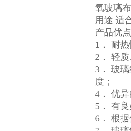
氧玻
用途 适
产品优
1． 耐
2． 轻
3． 玻
度；
4． 优
5． 有
6． 根
7． 玻