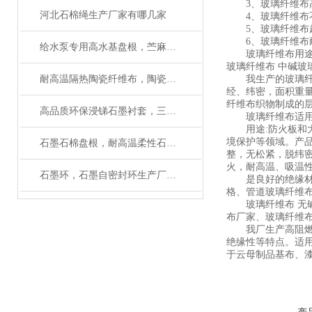
3、玻璃纤维布高
河北石棉绳生产厂家有哪几家
4、玻璃纤维布不
5、玻璃纤维布超
6、玻璃纤维布
给水泵专用高水基盘根，苎麻盘根使用温度
玻璃纤维布用途，
玻璃纤维布 中碱玻
耐高温隔热陶瓷纤维布，陶瓷布使用温度
我生产的玻璃纤维
经、纬密，面积重
纤维布织物制成的
高品质环保浸锑石墨衬套，三拼环制造厂家
玻璃纤维布适用范围
用途:防火板和大
境保护等领域。产品标
石墨石棉盘根，耐高温柔性石墨盘根如何使用
整，无松紧，脱纬密纬
火，耐高温、吸温
石墨环，石墨自密封环生产厂家有大量磨具
是良好的绝缘材料
格、管道玻璃纤维
玻璃纤维布 无碱
布厂家、玻璃纤维
我厂生产高阻燃，
绝缘性等特点。适用
于云母制品基布、