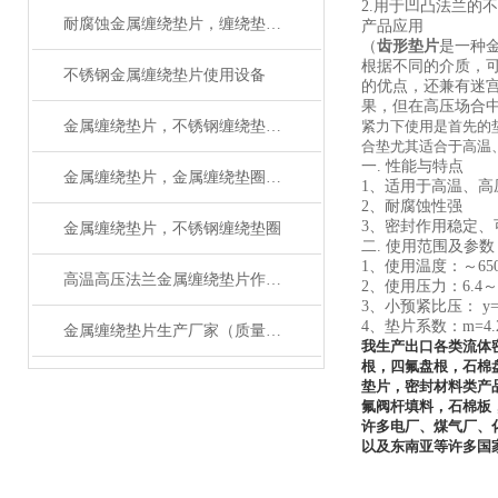
2.用于凹凸法兰的
耐腐蚀金属缠绕垫片，缠绕垫圈如何使用安装
产品应用
（
齿形垫片
是一种
根据不同的介质，可
不锈钢金属缠绕垫片使用设备
的优点，还兼有迷
果，但在高压场合
金属缠绕垫片，不锈钢缠绕垫片厂家有检验报告
紧力下使用是首先的
合垫尤其适合于高温
一. 性能与特点
金属缠绕垫片，金属缠绕垫圈执行标准
1、适用于高温、高
2、耐腐蚀性强
3、密封作用稳定、
金属缠绕垫片，不锈钢缠绕垫圈
二. 使用范围及参数
1、使用温度：～65
高温高压法兰金属缠绕垫片作用与用途
2、使用压力：6.4～2
3、小预紧比压： y=7
4、垫片系数：m=4.
金属缠绕垫片生产厂家（质量可靠）
我生产出口各类流体
根，四氟盘根，石棉
垫片，密封材料类产
氟阀杆填料，石棉板
许多电厂、煤气厂、
以及东南亚等许多国