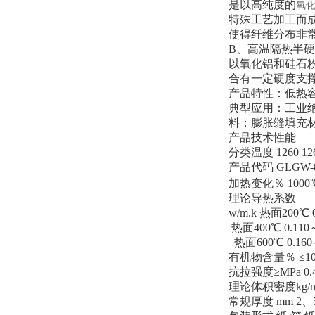
是以高纯度的
氧
特殊工艺加工而成
使得纤维分布非
B、高温隔热半
以氧化铝和硅石粉
合有一定硬度支
产品特性：低热
典型应用：工业
料；膨胀缝填充
产品技术性能
分类温度 1260 12
产品代码 GLGW-8
加热变化％ 1000℃×2
理论导热系数
w/m.k 热面200℃ 0
热面400℃ 0.110～0
热面600℃ 0.160～0
有机物含量％ ≤10
抗拉强度≥MPa 0.4 
理论体积密度kg/m3 
常规厚度 mm 2、5