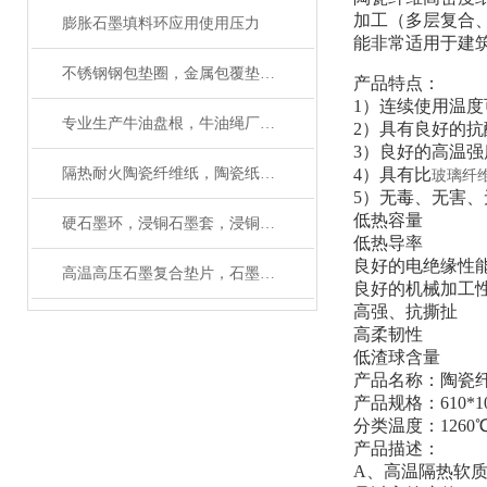
加工（多层复合
膨胀石墨填料环应用使用压力
能非常适用于建
不锈钢钢包垫圈，金属包覆垫片生产工艺
产品特点：
1）连续使用温度可
专业生产牛油盘根，牛油绳厂家（质量有保障）
2）具有良好的
3）良好的高温
隔热耐火陶瓷纤维纸，陶瓷纸专业厂家
4）具有比
玻璃纤
5）无毒、无害、
低热容量
硬石墨环，浸铜石墨套，浸铜石墨管生产厂家
低热导率
良好的电绝缘性
高温高压石墨复合垫片，石墨垫圈性能应用
良好的机械加工
高强、抗撕扯
高柔韧性
低渣球含量
产品名称：陶瓷
产品规格：610*10000
分类温度：1260
产品描述：
A、高温隔热软