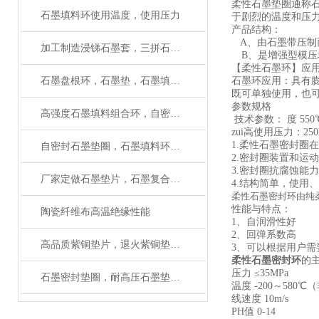
柔性石墨垫圈通称
石墨填料环使用温度，使用压力
于剧烈的温度和压力
产品结构：
A、由石墨带压制而
加工制造浸锑石墨套，三拼石墨环厂家（质量保证）
B、是增强型模压
【柔性石墨环】应
石墨盘根环，石墨垫，石墨填料环应用及性能
石墨环应用：具有
既可单独使用，也
参数规格
高强度石墨填料组合环，自密封石墨环厂家
技术参数： 度 550℃ P
zui高使用压力：25
1.柔性石墨密封
自密封石墨垫圈，石墨填料环作用与用途
2.密封圈装置和运
3.密封圈抗腐蚀能
厂家定做石墨垫片，石墨复合垫片规格齐全
4.结构简单，使用
柔性石墨密封环由纯
性能与特点：
陶瓷纤维布高温绝缘性能
1、自润滑性好
2、回弹系数高
高品质紫铜垫片，退火紫铜垫圈厂家
3、可以根据用户需
柔性石墨密封环
的
压力 ≤35MPa
石墨密封垫圈，耐高压石墨垫片用在什么地方
温度 -200～580℃
线速度 10m/s
PH值 0-14