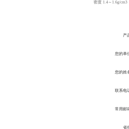
密度 1.4～1.6g/cm3
产
您的单
您的姓
联系电
常用邮
省