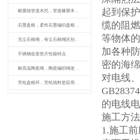
起到保
耐腐蚀管道木托，管道橡塑木托*
缆的阻
石墨盘根，柔性石墨编织盘根生产工作原理
等物体
无尘石棉绳，有尘石棉绳区别，使用方法
加各种
不锈钢齿形垫片性能特点
密的海
耐高温陶瓷绳，陶瓷编织绳使用温度多少
对电线
芳纶盘根环，芳纶填料垫应用性能
GB28
的电线
施工方
1.施工