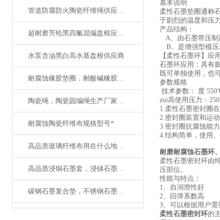
基本说明
管道防腐防火陶瓷纤维绳供应厂家
柔性石墨垫圈通称
于剧烈的温度和压力
产品结构：
超耐磨芳纶黑四氟混编盘根应用及技术参数
A、由石墨带压制而
B、是增强型模压
水泵含油黑白高水基盘根供应商
【柔性石墨环】应
石墨环应用：具有
既可单独使用，也
耐腐蚀橡胶垫圈，耐酸碱橡胶垫片应用范围
参数规格
技术参数： 度 550℃ P
zui高使用压力：25
陶瓷绳，陶瓷园编绳生产厂家有大量现货
1.柔性石墨密封
2.密封圈装置和运
耐腐蚀陶瓷纤维布规格型号*
3.密封圈抗腐蚀能
4.结构简单，使用
高品质玻璃纤维布用在什么地方合适
耐磨耐腐蚀石墨环
柔性石墨密封环由
高品质浸铜石墨套，浸锑石墨衬套应用及使用
压部位。
性能与特点：
1、自润滑性好
碳钢石墨复合垫，不锈钢石墨复合垫圈材质有什么区别
2、回弹系数高
3、可以根据用户需
柔性石墨密封环
的